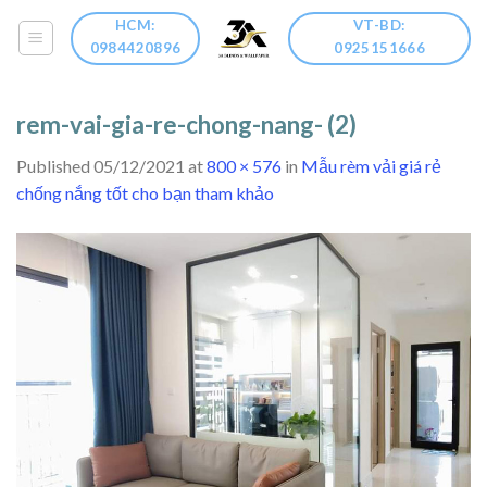
Skip
HCM:
VT-BD:
to
0984420896
0925151666
content
rem-vai-gia-re-chong-nang- (2)
Published
05/12/2021
at
800 × 576
in
Mẫu rèm vải giá rẻ
chống nắng tốt cho bạn tham khảo