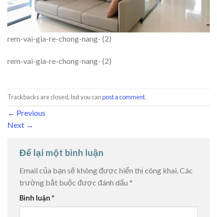
rem-vai-gia-re-chong-nang- (2)
rem-vai-gia-re-chong-nang- (2)
Trackbacks are closed, but you can
post a comment
.
←
Previous
Next
→
Để lại một bình luận
Email của bạn sẽ không được hiển thị công khai.
Các
trường bắt buộc được đánh dấu
*
Bình luận
*