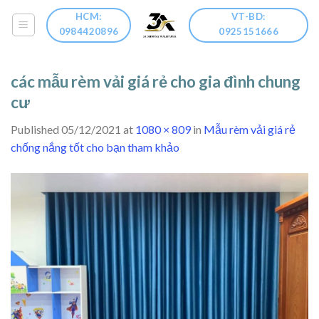
Skip
HCM:
VT-BD:
to
0984420896
0925151666
content
các mẫu rèm vải giá rẻ cho gia đình chung
cư
Published
05/12/2021
at
1080 × 809
in
Mẫu rèm vải giá rẻ
chống nắng tốt cho bạn tham khảo