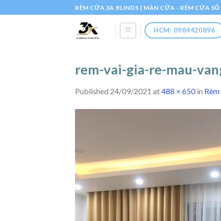
Skip
RÈM CỬA 3A BLINDS | MÀN CỬA - RÈM CỬA S
to
content
HCM: 0984420896
rem-vai-gia-re-mau-va
Published
24/09/2021
at
488 × 650
in
Rèm 