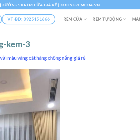
Ổ | XƯỞNG SX RÈM CỬA GIÁ RẺ | XUONGREMCUA.VN
RÈM CỬA
RÈM TỰ ĐỘNG
MÀ
VT-BD: 0925151666
ng-kem-3
vải màu vàng cát hàng chống nắng giá rẻ