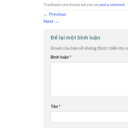
Trackbacks are closed, but you can
post a comment
.
←
Previous
Next
→
Để lại một bình luận
Email của bạn sẽ không được hiển thị c
Bình luận
*
Tên
*