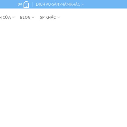
0
₫
DỊCH VỤ-SẢN PHẨM KHÁC
0
N CỬA
BLOG
SP KHÁC