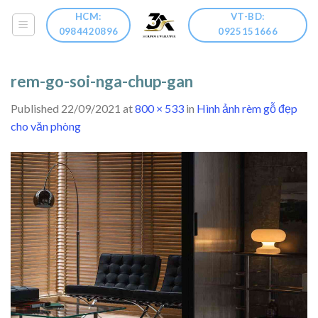
Skip
HCM:
VT-BD:
to
0984420896
0925151666
content
rem-go-soi-nga-chup-gan
Published
22/09/2021
at
800 × 533
in
Hình ảnh rèm gỗ đẹp
cho văn phòng