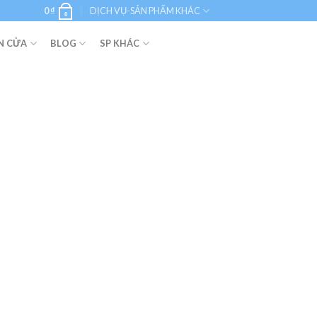
0
₫
DỊCH VỤ-SẢN PHẨM KHÁC
0
N CỬA
BLOG
SP KHÁC