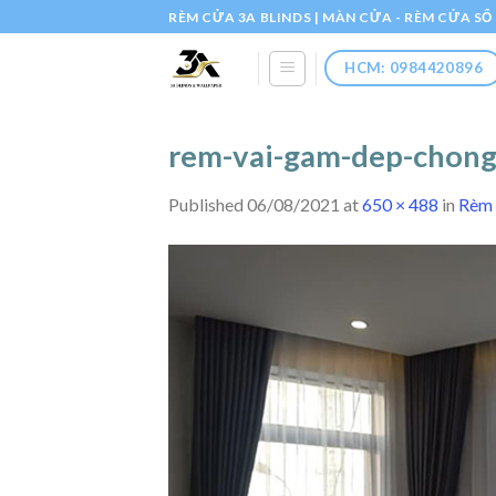
Skip
RÈM CỬA 3A BLINDS | MÀN CỬA - RÈM CỬA S
to
content
HCM: 0984420896
rem-vai-gam-dep-chong-
Published
06/08/2021
at
650 × 488
in
Rèm 