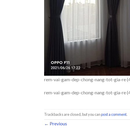
rem-vai-gam-dep-chong-nang-tot-gia-re (
rem-vai-gam-dep-chong-nang-tot-gia-re (
Trackbacks are closed, but you can
post a comment
.
←
Previous