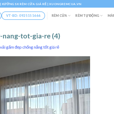
Ổ | XƯỞNG SX RÈM CỬA GIÁ RẺ | XUONGREMCUA.VN
RÈM CỬA
RÈM TỰ ĐỘNG
MÀ
VT-BD: 0925151666
nang-tot-gia-re (4)
vải gấm đẹp chống nắng tốt giá rẻ