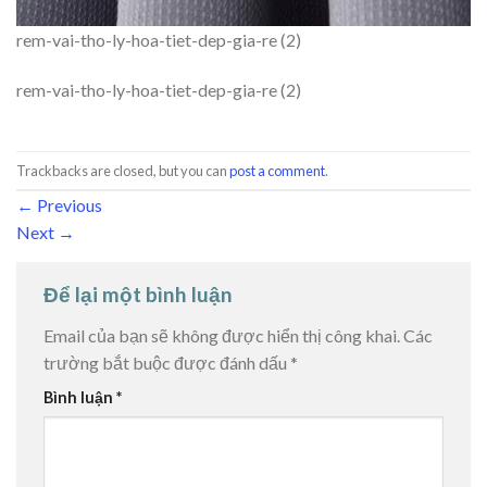
rem-vai-tho-ly-hoa-tiet-dep-gia-re (2)
rem-vai-tho-ly-hoa-tiet-dep-gia-re (2)
Trackbacks are closed, but you can
post a comment
.
←
Previous
Next
→
Để lại một bình luận
Email của bạn sẽ không được hiển thị công khai.
Các
trường bắt buộc được đánh dấu
*
Bình luận
*