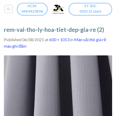
Skip
HCM:
VT-BD:
to
0984420896
0925151666
content
rem-vai-tho-ly-hoa-tiet-dep-gia-re (2)
Published
06/08/2021
at
600 × 1013
in
Màn vải thô giá rẻ
màu ghi đậm