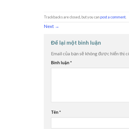
Trackbacks are closed, but you can
post a comment
.
Next
→
Để lại một bình luận
Email của bạn sẽ không được hiển thị c
Bình luận
*
Tên
*