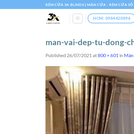
Skip
RÈM CỬA 3A BLINDS | MÀN CỬA - RÈM CỬA S
to
content
HCM: 0984420896
man-vai-dep-tu-dong-c
Published
26/07/2021
at
800 × 601
in
Màn 