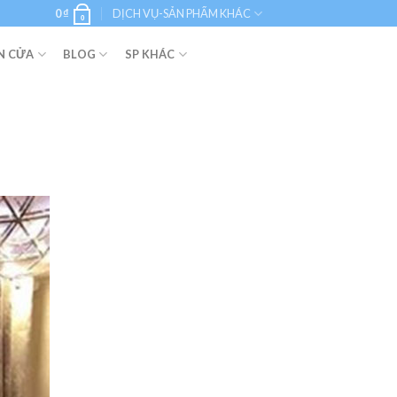
0
₫
DỊCH VỤ-SẢN PHẨM KHÁC
0
N CỬA
BLOG
SP KHÁC