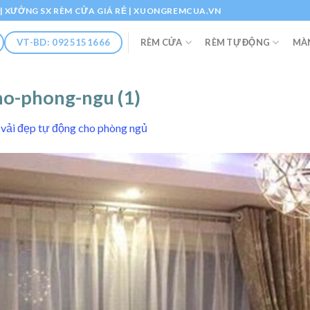
Ổ | XƯỞNG SX RÈM CỬA GIÁ RẺ | XUONGREMCUA.VN
RÈM CỬA
RÈM TỰ ĐỘNG
MÀ
VT-BD: 0925151666
ho-phong-ngu (1)
vải đẹp tự động cho phòng ngủ