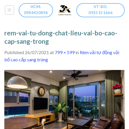
Skip
HCM:
VT-BD:
to
0984420896
0925151666
content
rem-vai-tu-dong-chat-lieu-vai-bo-cao-
cap-sang-trong
Published
26/07/2021
at
799 × 599
in
Rèm vải tự động vải
bố cao cấp sang trọng