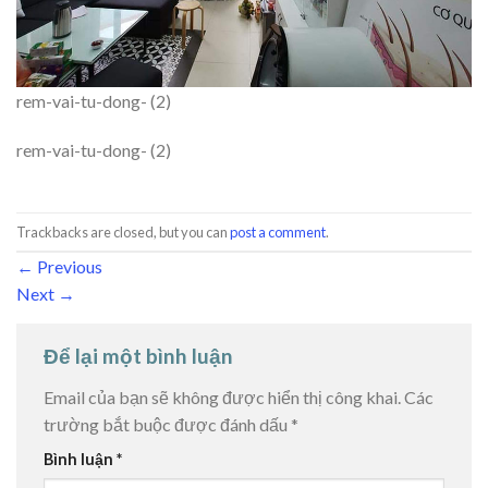
rem-vai-tu-dong- (2)
rem-vai-tu-dong- (2)
Trackbacks are closed, but you can
post a comment
.
←
Previous
Next
→
Để lại một bình luận
Email của bạn sẽ không được hiển thị công khai.
Các
trường bắt buộc được đánh dấu
*
Bình luận
*