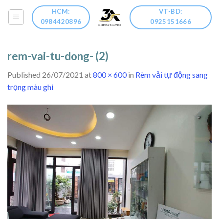
Skip
HCM:
VT-BD:
to
0984420896
0925151666
content
rem-vai-tu-dong- (2)
Published
26/07/2021
at
800 × 600
in
Rèm vải tự động sang
trọng màu ghi