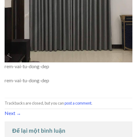
rem-vai-tu-dong-dep
rem-vai-tu-dong-dep
Trackbacks are closed, but you can
post a comment
.
Next
→
Để lại một bình luận