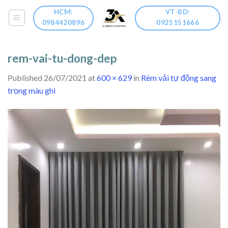
Skip
HCM:
VT-BD:
to
0984420896
0925151666
content
rem-vai-tu-dong-dep
Published
26/07/2021
at
600 × 629
in
Rèm vải tự động sang
trọng màu ghi