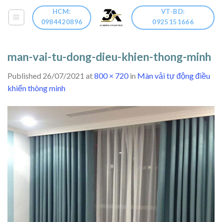
Skip
HCM:
VT-BD:
to
0984420896
0925151666
content
man-vai-tu-dong-dieu-khien-thong-minh
Published
26/07/2021
at
800 × 720
in
Màn vải tự động điều
khiển thông minh