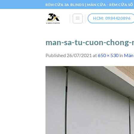
Skip
RÈM CỬA 3A BLINDS | MÀN CỬA - RÈM CỬA S
to
content
HCM: 0984420896
man-sa-tu-cuon-chong-
Published
26/07/2021
at
650 × 530
in
Màn 