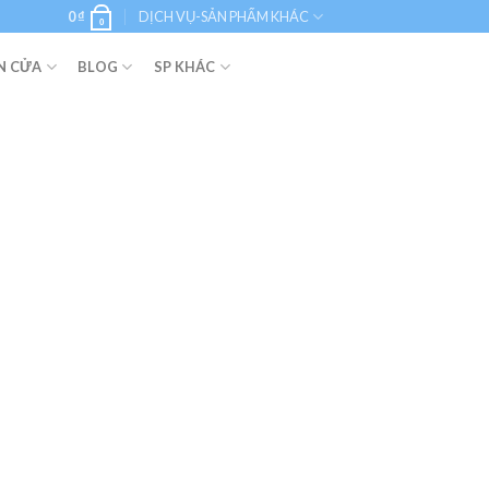
0
₫
DỊCH VỤ-SẢN PHẨM KHÁC
0
N CỬA
BLOG
SP KHÁC