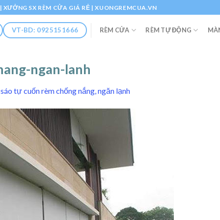
Ổ | XƯỞNG SX RÈM CỬA GIÁ RẺ | XUONGREMCUA.VN
RÈM CỬA
RÈM TỰ ĐỘNG
MÀ
VT-BD: 0925151666
nang-ngan-lanh
sáo tự cuốn rèm chống nắng, ngăn lạnh