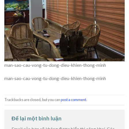
man-sao-cau-vong-tu-dong-dieu-khien-thong-minh
man-sao-cau-vong-tu-dong-dieu-khien-thong-minh
Trackbacks are closed, but you can
post a comment
.
Để lại một bình luận
Email của bạn sẽ không được hiển thị công khai.
Các