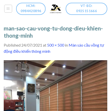
Skip
HCM:
VT-BD:
to
0984420896
0925151666
content
man-sao-cau-vong-tu-dong-dieu-khien-
thong-minh
Published
24/07/2021
at
500 × 500
in
Màn sáo cầu vồng tự
động điều khiển thông minh