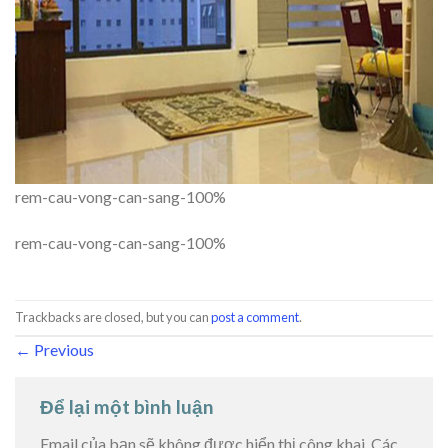
rem-cau-vong-can-sang-100%
rem-cau-vong-can-sang-100%
Trackbacks are closed, but you can
post a comment
.
←
Previous
Để lại một bình luận
Email của bạn sẽ không được hiển thị công khai.
Các