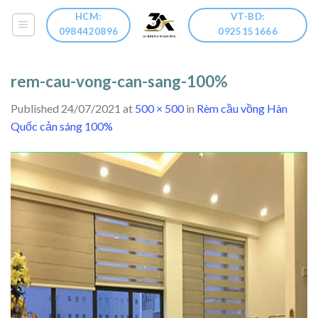
Skip
HCM:
VT-BD:
to
0984420896
0925151666
content
rem-cau-vong-can-sang-100%
Published
24/07/2021
at
500 × 500
in
Rèm cầu vồng Hàn
Quốc cản sáng 100%