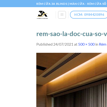
Skip
RÈM CỬA 3A BLINDS | MÀN CỬA - RÈM CỬA S
to
content
HCM: 0984420896
rem-sao-la-doc-cua-so-
Published
24/07/2021
at
500 × 500
in
Rèm 