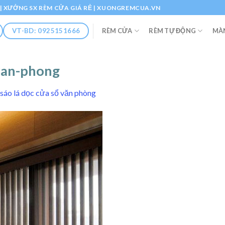
Ổ | XƯỞNG SX RÈM CỬA GIÁ RẺ | XUONGREMCUA.VN
RÈM CỬA
RÈM TỰ ĐỘNG
MÀ
VT-BD: 0925151666
van-phong
sáo lá dọc cửa sổ văn phòng