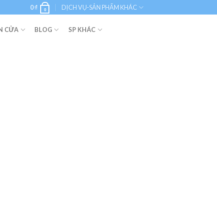
0
₫
DỊCH VỤ-SẢN PHẨM KHÁC
0
N CỬA
BLOG
SP KHÁC