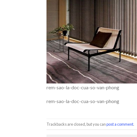
rem-sao-la-doc-cua-so-van-phong
rem-sao-la-doc-cua-so-van-phong
Trackbacks are closed, but you can
post a comment
.