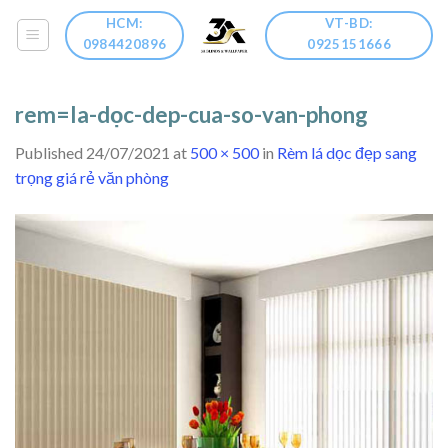
Skip
HCM:
VT-BD:
to
0984420896
0925151666
content
rem=la-dọc-dep-cua-so-van-phong
Published
24/07/2021
at
500 × 500
in
Rèm lá dọc đẹp sang
trọng giá rẻ văn phòng