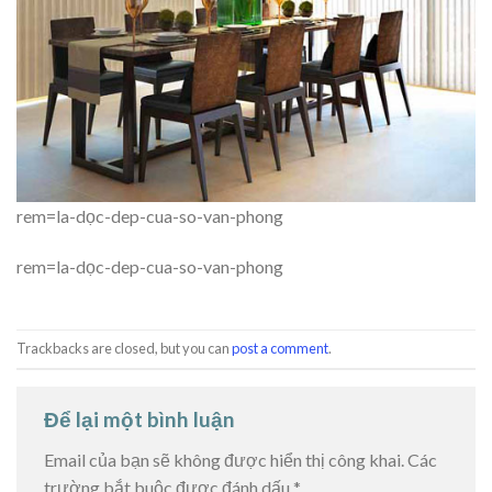
rem=la-dọc-dep-cua-so-van-phong
rem=la-dọc-dep-cua-so-van-phong
Trackbacks are closed, but you can
post a comment
.
Để lại một bình luận
Email của bạn sẽ không được hiển thị công khai.
Các
trường bắt buộc được đánh dấu
*