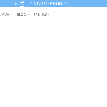
0
₫
DỊCH VỤ-SẢN PHẨM KHÁC
0
N CỬA
BLOG
SP KHÁC