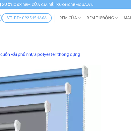
Ổ | XƯỞNG SX RÈM CỬA GIÁ RẺ | XUONGREMCUA.VN
RÈM CỬA
RÈM TỰ ĐỘNG
MÀ
VT-BD: 0925151666
cuốn vải phủ nhựa polyester thông dụng