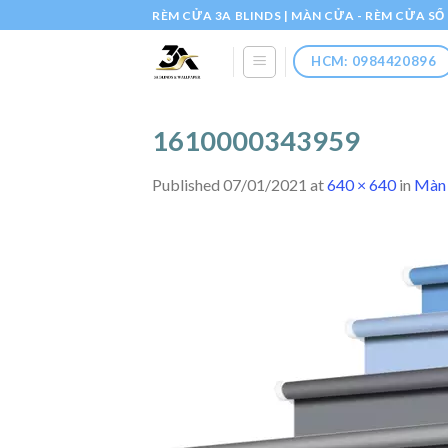
Skip
RÈM CỬA 3A BLINDS | MÀN CỬA - RÈM CỬA S
to
content
HCM: 0984420896
1610000343959
Published
07/01/2021
at
640 × 640
in
Màn 